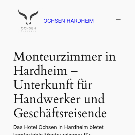
Zum
Inhalt
OCHSEN HARDHEIM
springen
Monteurzimmer in
Hardheim –
Unterkunft für
Handwerker und
Geschäftsreisende
Das Hotel Ochsen in Hardheim bietet
komfortable Monteurzimmer für